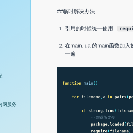
##临时解决办法
引用的时候统一使用
requ
在main.lua 的main函数加
一遍
配
function
main
()
for
filename
,
v
in
pairs
(
p
的内网服务
if
string.find
(
filena
--卸载旧文件
package.loaded
[
fi
require
(
filename
)