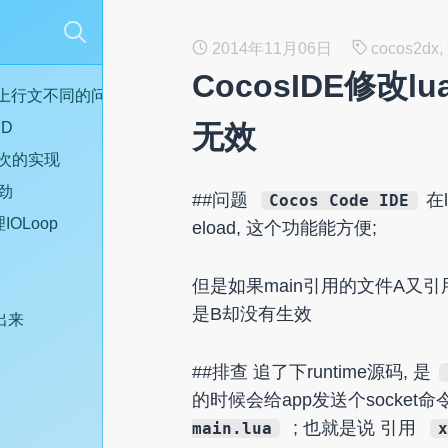
2014年11月06日
cocos2d
CocosIDE修改l
inux上行文不同的问题
ID
无效
一次的实现
路劲
##问题
在
Cocos Code IDE
IOLoop
eload, 这个功能能方便;
但是如果main引用的文件A又引用
是B却没有生效
出来
##排查 追了下runtime源码, 是
的时候会给app发送个socket命
; 也就是说 引用
main.lua
x