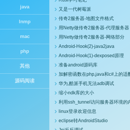
java
又是一代树莓派
传奇2服务器-地图文件格式
lnmp
用Netty做传奇2服务器-代理服务器
mac
用Netty做传奇2服务器-网络部分
Android-Hook(2)-java2java
php
Android-Hook(1)-dexposed原理
准备android源码库
其他
加解密函数在php,java和c#上的适
源码阅读
华为,酷派手机无法adb调试
缩小ndk库的大小
利用ssh_tunnel访问服务器环境
linux登录欢迎信息
eclipse转AndroidStudio
Jni反反调试