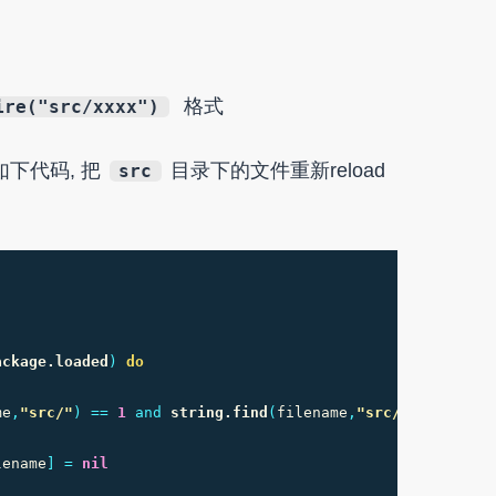
格式
ire("src/xxxx")
入如下代码, 把
目录下的文件重新reload
src
ackage.loaded
)
do
me
,
"src/"
)
==
1
and
string.find
(
filename
,
"src/main"
)
~=
lename
]
=
nil