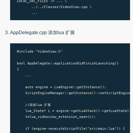
 LOCAL_SRC_FILES := ... \

        ../../Classes/VideoView.cpp \

AppDelegate.cpp 添加lua 扩展
 #include "VideoView.h"

 bool AppDelegate::applicationDidFinishLaunching()

 {

     ...

     auto engine = LuaEngine::getInstance();

     ScriptEngineManager::getInstance()->setScriptEngine(
     //添加lua 扩展

     lua_State* L = engine->getLuaStack()->getLuaState();
     tolua_videoview_extension_open(L);

     if (engine->executeScriptFile("src/main.lua")) {
