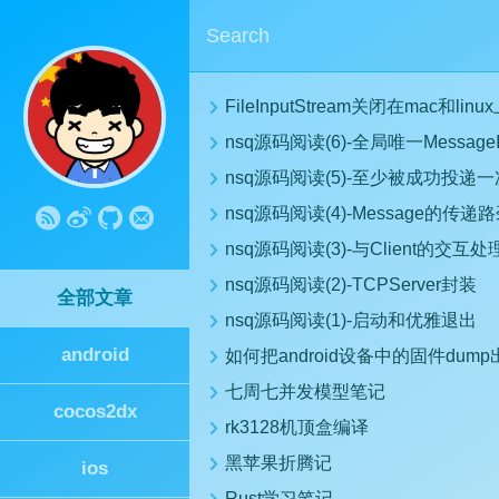
FileInputStream关闭在mac和l
nsq源码阅读(6)-全局唯一Message
nsq源码阅读(5)-至少被成功投递
nsq源码阅读(4)-Message的传递
nsq源码阅读(3)-与Client的交互处理
nsq源码阅读(2)-TCPServer封装
全部文章
nsq源码阅读(1)-启动和优雅退出
android
如何把android设备中的固件dump
七周七并发模型笔记
cocos2dx
rk3128机顶盒编译
黑苹果折腾记
ios
Rust学习笔记