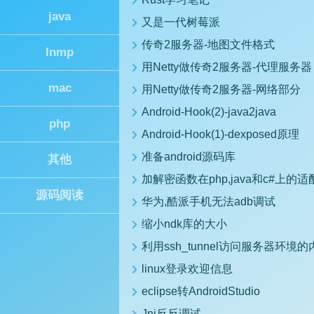
java
又是一代树莓派
传奇2服务器-地图文件格式
lnmp
用Netty做传奇2服务器-代理服务器
mac
用Netty做传奇2服务器-网络部分
Android-Hook(2)-java2java
php
Android-Hook(1)-dexposed原理
准备android源码库
其他
加解密函数在php,java和c#上的适
源码阅读
华为,酷派手机无法adb调试
缩小ndk库的大小
利用ssh_tunnel访问服务器环境
linux登录欢迎信息
eclipse转AndroidStudio
Jni反反调试